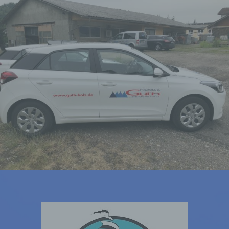
Verarbeitung personenbezogener
Daten in einer Weise, auf welche die
personenbezogenen Daten ohne
Hinzuziehung zusätzlicher
Informationen nicht mehr einer
spezifischen betroffenen Person
zugeordnet werden können, sofern
diese zusätzlichen Informationen
gesondert aufbewahrt werden und
technischen und organisatorischen
Maßnahmen unterliegen, die
gewährleisten, dass die
personenbezogenen Daten nicht
einer identifizierten oder
identifizierbaren natürlichen Person
zugewiesen werden.
g) Verantwortlicher oder für die
Verarbeitung Verantwortlicher
Verantwortlicher oder für die
Verarbeitung Verantwortlicher ist die