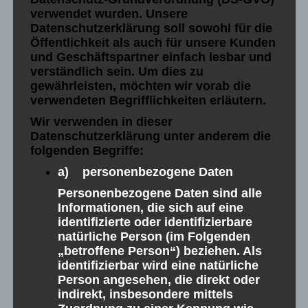
Weitere Referenzen
verwendet wurden. Unsere
Datenschutzerklärung soll sowohl für die
Öffentlichkeit als auch für unsere Kunden
und Geschäftspartner einfach lesbar und
verständlich sein. Um dies zu
gewährleisten, möchten wir vorab die
Hier finden Sie eine Übersicht einiger
verwendeten Begrifflichkeiten erläutern.
unserer Referenzen mit erledigten
Wir verwenden in dieser
Aufträgen in den Bereichen
Datenschutzerklärung unter anderem die
folgenden Begriffe:
Werbetechnik, Print, Strategie &
a) personenbezogene Daten
Design, Webdesign, Multimedia,
Social Media Marketing, etc…
Personenbezogene Daten sind alle
Informationen, die sich auf eine
identifizierte oder identifizierbare
natürliche Person (im Folgenden
„betroffene Person“) beziehen. Als
identifizierbar wird eine natürliche
Person angesehen, die direkt oder
indirekt, insbesondere mittels