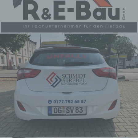
einzuschränken.
e) Profiling
Profiling ist jede Art der
automatisierten Verarbeitung
personenbezogener Daten, die darin
besteht, dass diese
personenbezogenen Daten
verwendet werden, um bestimmte
persönliche Aspekte, die sich auf
eine natürliche Person beziehen, zu
bewerten, insbesondere, um Aspekte
bezüglich Arbeitsleistung,
wirtschaftlicher Lage, Gesundheit,
persönlicher Vorlieben, Interessen,
Zuverlässigkeit, Verhalten,
Aufenthaltsort oder Ortswechsel
dieser natürlichen Person zu
analysieren oder vorherzusagen.
f) Pseudonymisierung
Pseudonymisierung ist die