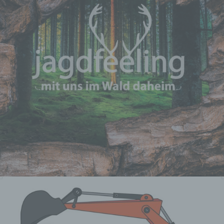
Hilfe automatisierter Verfahren
ausgeführte Vorgang oder jede
solche Vorgangsreihe im
Zusammenhang mit
personenbezogenen Daten wie das
Erheben, das Erfassen, die
Organisation, das Ordnen, die
Speicherung, die Anpassung oder
Veränderung, das Auslesen, das
Abfragen, die Verwendung, die
Offenlegung durch Übermittlung,
Verbreitung oder eine andere Form
der Bereitstellung, den Abgleich oder
die Verknüpfung, die Einschränkung,
das Löschen oder die Vernichtung.
d) Einschränkung der Verarbeitung
Einschränkung der Verarbeitung ist
die Markierung gespeicherter
personenbezogener Daten mit dem
Ziel, ihre künftige Verarbeitung