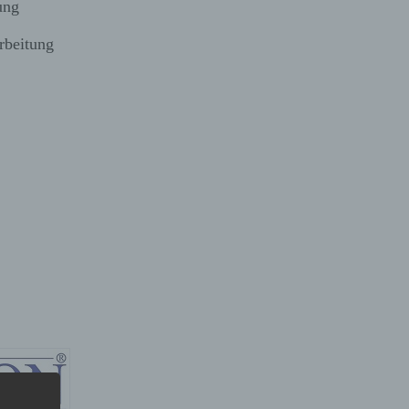
ung
rbeitung