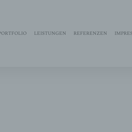
eit zu verbessern. Mit der weiteren Verwendung stimmst du 
PORTFOLIO
LEISTUNGEN
REFERENZEN
IMPRE