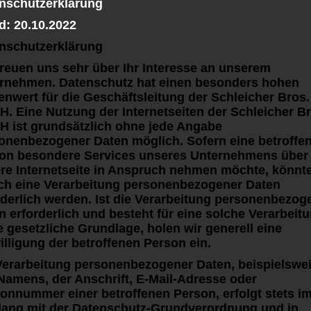
nschutzerklärung
d: 20.10.2022
nschutzerklärung
freuen uns sehr über Ihr Interesse an unserem
rnehmen. Datenschutz hat einen besonders hohen
lenwert für die Geschäftsleitung der Schleicher Bros.
. Eine Nutzung der Internetseiten der Schleicher Br
 ist grundsätzlich ohne jede Angabe
onenbezogener Daten möglich. Sofern eine betroffe
on besondere Services unseres Unternehmens über
re Internetseite in Anspruch nehmen möchte, könnt
ch eine Verarbeitung personenbezogener Daten
rderlich werden. Ist die Verarbeitung personenbezog
n erforderlich und besteht für eine solche Verarbeit
e gesetzliche Grundlage, holen wir generell eine
illigung der betroffenen Person ein.
Verarbeitung personenbezogener Daten, beispielswe
Namens, der Anschrift, E-Mail-Adresse oder
fonnummer einer betroffenen Person, erfolgt stets i
Werbetechnik Fahrzeugbes
lang mit der Datenschutz-Grundverordnung und in