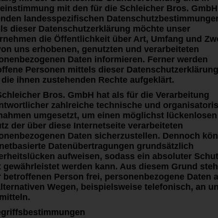
hnittene Lösungen in den
einstimmung mit den für die Schleicher Bros. GmbH
Multimedia und
enden landesspezifischen Datenschutzbestimmunge
els dieser Datenschutzerklärung möchte unser
angreichen
Werbetechnik Schaufenste
rnehmen die Öffentlichkeit über Art, Umfang und Zw
aten, wie Sie Ihre
von uns erhobenen, genutzten und verarbeiteten
onenbezogenen Daten informieren. Ferner werden
offene Personen mittels dieser Datenschutzerklärun
Werbetechnik Beschilderu
 die ihnen zustehenden Rechte aufgeklärt.
Schleicher Bros. GmbH hat als für die Verarbeitung
ntwortlicher zahlreiche technische und organisatori
Print – 100%
ahmen umgesetzt, um einen möglichst lückenlosen
tz der über diese Internetseite verarbeiteten
onenbezogenen Daten sicherzustellen. Dennoch kö
Strategie & Design – 65%
rnetbasierte Datenübertragungen grundsätzlich
erheitslücken aufweisen, sodass ein absoluter Schu
t gewährleistet werden kann. Aus diesem Grund steh
r betroffenen Person frei, personenbezogene Daten 
Webdesign – 50%
alternativen Wegen, beispielsweise telefonisch, an u
mitteln.
egriffsbestimmungen