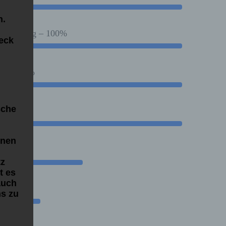
n.
rbeklebung – 100%
eck
g
ng – 100%
sche
nnen
tz
t es
auch
ns zu