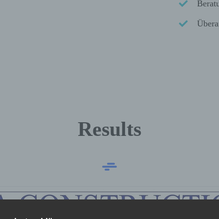
Berat
Übera
Results