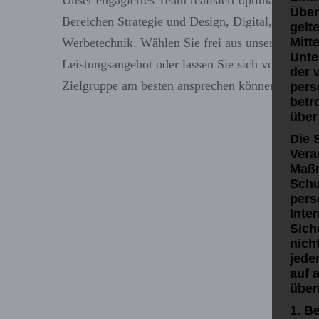
Unser engagiertes Team realisiert optimal zugesc
Über
Bereichen Strategie und Design, Digital, Print, 
gelt
Mitt
Werbetechnik. Wählen Sie frei aus unserem umf
Unte
Leistungsangebot oder lassen Sie sich von uns ber
der 
Zielgruppe am besten ansprechen können.
pers
betr
über
Die 
Vera
Maßn
Schu
pers
Inte
Sich
nich
jede
auf 
über
1. B