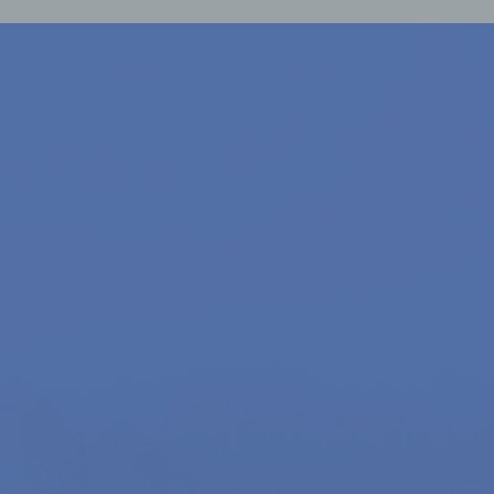
die
l,
g
iese
ere,
her
n,
en