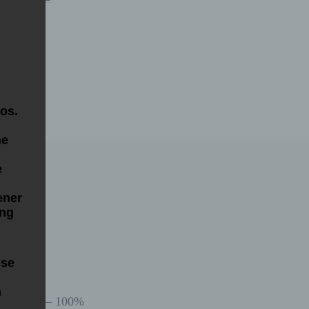
os.
ne
e
ener
ung
ise
m
chriftung – 100%