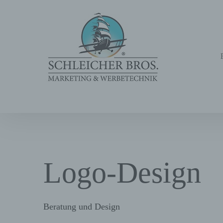
Zum
Diese Seite verwendet Cookies, um die Nutzerfreundlichk
Inhalt
springen
Logo-Design
Beratung und Design