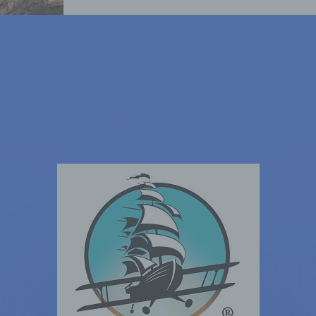
Verknüpfung, die Einschränkung, das Löschen oder 
Vernichtung.
d) Einschränkung der Verarbeitung
Einschränkung der Verarbeitung ist die Markierung
gespeicherter personenbezogener Daten mit dem Zie
ihre künftige Verarbeitung einzuschränken.
e) Profiling
Profiling ist jede Art der automatisierten Verarbeitun
personenbezogener Daten, die darin besteht, dass d
personenbezogenen Daten verwendet werden, um
bestimmte persönliche Aspekte, die sich auf eine
natürliche Person beziehen, zu bewerten, insbesond
um Aspekte bezüglich Arbeitsleistung, wirtschaftlic
Lage, Gesundheit, persönlicher Vorlieben, Interesse
Zuverlässigkeit, Verhalten, Aufenthaltsort oder
Ortswechsel dieser natürlichen Person zu analysier
oder vorherzusagen.
f) Pseudonymisierung