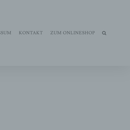
dem zu.
Verstanden
Datenschutzerklärung
SSUM
KONTAKT
ZUM ONLINESHOP