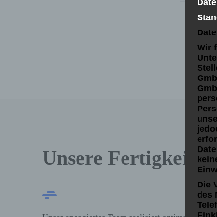
Date
Stan
Date
Wir 
Unte
Stel
GmbH
GmbH
pers
Pers
unse
jedo
erfo
Date
Unsere Fertigkeiten
kein
Einw
Die 
des 
Tele
Eink