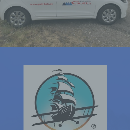
Hinzuziehung zusätzlicher
Informationen nicht mehr einer
spezifischen betroffenen Person
zugeordnet werden können, sofern
diese zusätzlichen Informationen
gesondert aufbewahrt werden und
technischen und organisatorischen
Maßnahmen unterliegen, die
gewährleisten, dass die
personenbezogenen Daten nicht
einer identifizierten oder
identifizierbaren natürlichen Person
zugewiesen werden.
g) Verantwortlicher oder für die
Verarbeitung Verantwortlicher
Verantwortlicher oder für die
Verarbeitung Verantwortlicher ist die
natürliche oder juristische Person,
Behörde, Einrichtung oder andere
Stelle, die allein oder gemeinsam mit