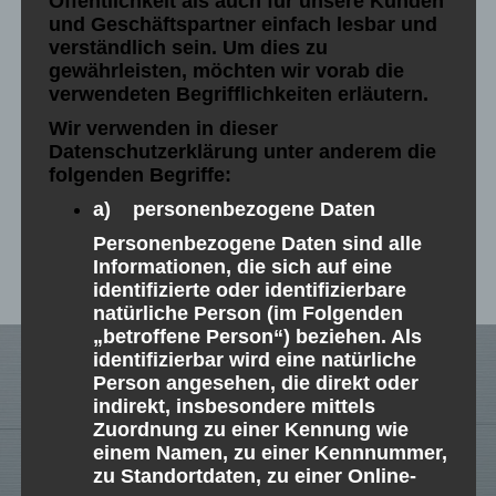
Öffentlichkeit als auch für unsere Kunden
Aufträgen in den Bereichen
und Geschäftspartner einfach lesbar und
verständlich sein. Um dies zu
Werbetechnik, Print, Strategie &
gewährleisten, möchten wir vorab die
Design, Webdesign, Multimedia,
verwendeten Begrifflichkeiten erläutern.
Social Media Marketing, etc…
Wir verwenden in dieser
Datenschutzerklärung unter anderem die
folgenden Begriffe:
a) personenbezogene Daten
Personenbezogene Daten sind alle
Informationen, die sich auf eine
identifizierte oder identifizierbare
natürliche Person (im Folgenden
„betroffene Person“) beziehen. Als
identifizierbar wird eine natürliche
Person angesehen, die direkt oder
indirekt, insbesondere mittels
Zuordnung zu einer Kennung wie
einem Namen, zu einer Kennnummer,
zu Standortdaten, zu einer Online-