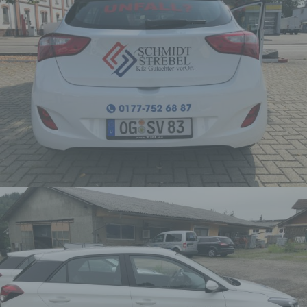
Profiling ist jede Art der
automatisierten Verarbeitung
personenbezogener Daten, die darin
besteht, dass diese
personenbezogenen Daten
verwendet werden, um bestimmte
persönliche Aspekte, die sich auf
eine natürliche Person beziehen, zu
bewerten, insbesondere, um Aspekte
bezüglich Arbeitsleistung,
wirtschaftlicher Lage, Gesundheit,
persönlicher Vorlieben, Interessen,
Zuverlässigkeit, Verhalten,
Aufenthaltsort oder Ortswechsel
dieser natürlichen Person zu
analysieren oder vorherzusagen.
f) Pseudonymisierung
Pseudonymisierung ist die
Verarbeitung personenbezogener
Daten in einer Weise, auf welche die
personenbezogenen Daten ohne