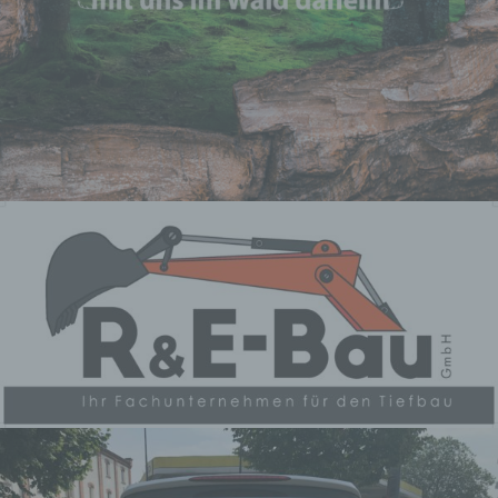
Zusammenhang mit
personenbezogenen Daten wie das
Erheben, das Erfassen, die
Organisation, das Ordnen, die
Speicherung, die Anpassung oder
Veränderung, das Auslesen, das
Abfragen, die Verwendung, die
Offenlegung durch Übermittlung,
Verbreitung oder eine andere Form
der Bereitstellung, den Abgleich oder
die Verknüpfung, die Einschränkung,
das Löschen oder die Vernichtung.
d) Einschränkung der Verarbeitung
Einschränkung der Verarbeitung ist
die Markierung gespeicherter
personenbezogener Daten mit dem
Ziel, ihre künftige Verarbeitung
einzuschränken.
e) Profiling