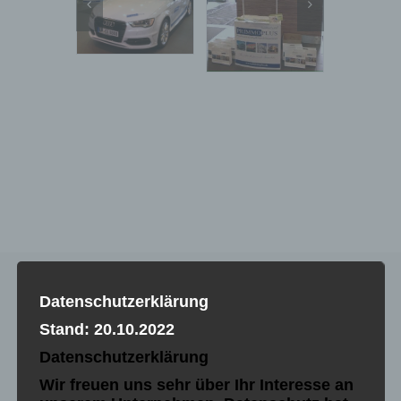
Datenschutzerklärung
Stand: 20.10.2022
Unsere Fertigkeiten
Datenschutzerklärung
Wir freuen uns sehr über Ihr Interesse an