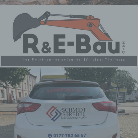
Organisation, das Ordnen, die
Speicherung, die Anpassung oder
Veränderung, das Auslesen, das
Abfragen, die Verwendung, die
Offenlegung durch Übermittlung,
Verbreitung oder eine andere Form
der Bereitstellung, den Abgleich oder
die Verknüpfung, die Einschränkung,
das Löschen oder die Vernichtung.
d) Einschränkung der Verarbeitung
Einschränkung der Verarbeitung ist
die Markierung gespeicherter
personenbezogener Daten mit dem
Ziel, ihre künftige Verarbeitung
einzuschränken.
e) Profiling
Profiling ist jede Art der
automatisierten Verarbeitung
personenbezogener Daten, die darin