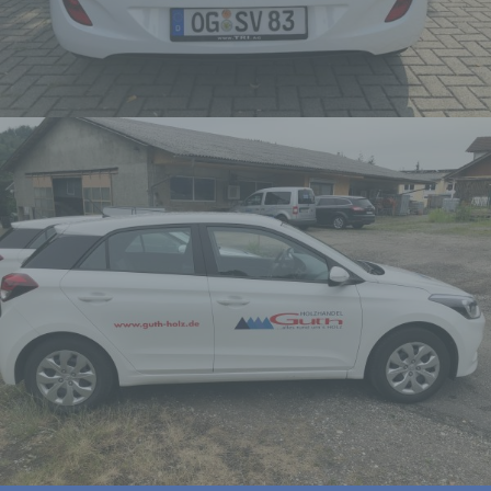
besteht, dass diese
personenbezogenen Daten
verwendet werden, um bestimmte
persönliche Aspekte, die sich auf
eine natürliche Person beziehen, zu
bewerten, insbesondere, um Aspekte
bezüglich Arbeitsleistung,
wirtschaftlicher Lage, Gesundheit,
persönlicher Vorlieben, Interessen,
Zuverlässigkeit, Verhalten,
Aufenthaltsort oder Ortswechsel
dieser natürlichen Person zu
analysieren oder vorherzusagen.
f) Pseudonymisierung
Pseudonymisierung ist die
Verarbeitung personenbezogener
Daten in einer Weise, auf welche die
personenbezogenen Daten ohne
Hinzuziehung zusätzlicher
Informationen nicht mehr einer