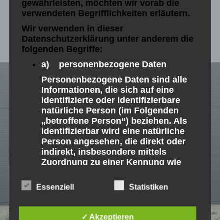
gewährleisten, möchten wir vorab die
verwendeten Begrifflichkeiten erläutern.
Wir verwenden in dieser
Datenschutzerklärung unter anderem die
folgenden Begriffe:
a) personenbezogene Daten
Personenbezogene Daten sind alle
Informationen, die sich auf eine
identifizierte oder identifizierbare
natürliche Person (im Folgenden
„betroffene Person“) beziehen. Als
identifizierbar wird eine natürliche
Person angesehen, die direkt oder
indirekt, insbesondere mittels
Zuordnung zu einer Kennung wie
einem Namen, zu einer Kennnummer,
zu Standortdaten, zu einer Online-
Essenziell
Statistiken
Kennung oder zu einem oder
mehreren besonderen Merkmalen,
die Ausdruck der physischen,
✓ Akzeptieren