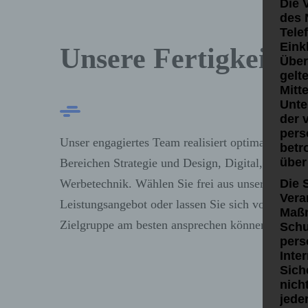
Die 
des 
Tele
Eink
Unsere Fertigkeiten
Über
gelt
Mitt
Unte
der 
pers
Unser engagiertes Team realisiert optimal zugesc
betr
über
Bereichen Strategie und Design, Digital, Print, 
Werbetechnik. Wählen Sie frei aus unserem umf
Die 
Vera
Leistungsangebot oder lassen Sie sich von uns ber
Maßn
Zielgruppe am besten ansprechen können.
Schu
pers
Inte
Sich
nich
jede