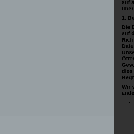
auf 
über
1. B
Die 
auf 
Rich
Date
Unse
Öffe
Gesc
dies
Begri
Wir 
ande