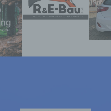
Speicherung, die Anpassung oder Veränderung, das
Auslesen, das Abfragen, die Verwendung, die
Offenlegung durch Übermittlung, Verbreitung oder e
andere Form der Bereitstellung, den Abgleich oder d
Verknüpfung, die Einschränkung, das Löschen oder 
Vernichtung.
d) Einschränkung der Verarbeitung
Einschränkung der Verarbeitung ist die Markierung
gespeicherter personenbezogener Daten mit dem Zie
ihre künftige Verarbeitung einzuschränken.
e) Profiling
Profiling ist jede Art der automatisierten Verarbeitun
personenbezogener Daten, die darin besteht, dass d
personenbezogenen Daten verwendet werden, um
bestimmte persönliche Aspekte, die sich auf eine
natürliche Person beziehen, zu bewerten, insbesond
um Aspekte bezüglich Arbeitsleistung, wirtschaftlic
Lage, Gesundheit, persönlicher Vorlieben, Interesse
Zuverlässigkeit, Verhalten, Aufenthaltsort oder
Ortswechsel dieser natürlichen Person zu analysier