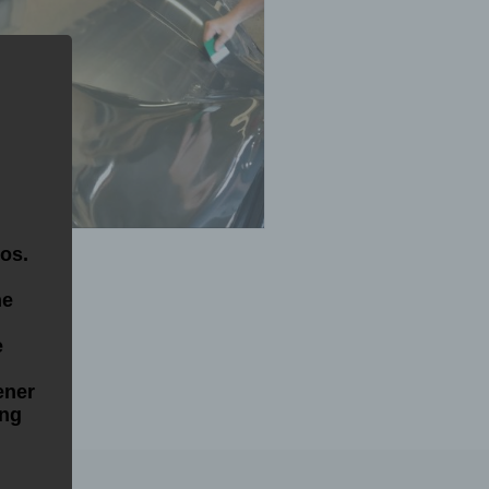
os.
ne
e
ener
ung