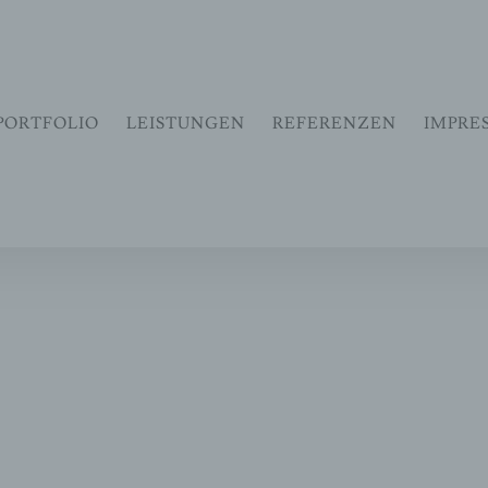
eit zu verbessern. Mit der weiteren Verwendung stimmst du 
PORTFOLIO
LEISTUNGEN
REFERENZEN
IMPRE