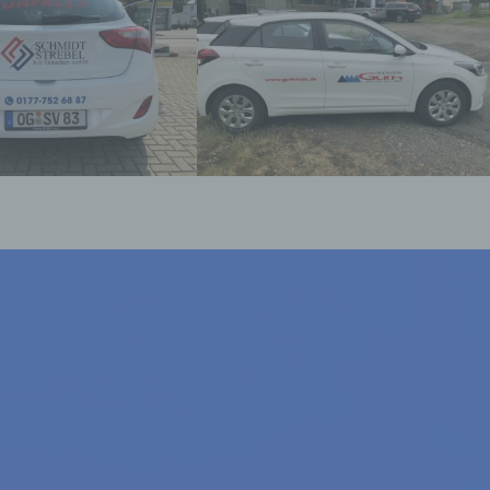
ine
ie
die
l,
g
iese
ere,
her
n,
en