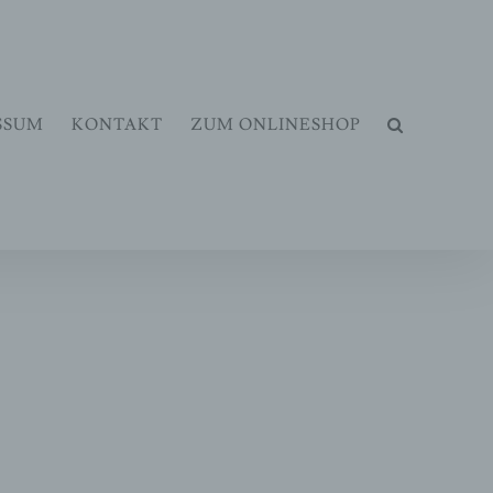
dem zu.
Verstanden
Datenschutzerklärung
SSUM
KONTAKT
ZUM ONLINESHOP