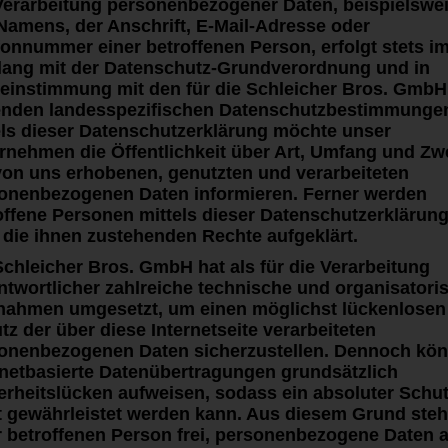
Verarbeitung personenbezogener Daten, beispielswe
Namens, der Anschrift, E-Mail-Adresse oder
fonnummer einer betroffenen Person, erfolgt stets i
lang mit der Datenschutz-Grundverordnung und in
einstimmung mit den für die Schleicher Bros. GmbH
enden landesspezifischen Datenschutzbestimmunge
els dieser Datenschutzerklärung möchte unser
rnehmen die Öffentlichkeit über Art, Umfang und Zw
von uns erhobenen, genutzten und verarbeiteten
onenbezogenen Daten informieren. Ferner werden
Werbetechnik Fahrzeugbes
hnittene Lösungen in den
offene Personen mittels dieser Datenschutzerklärun
 die ihnen zustehenden Rechte aufgeklärt.
Multimedia und
angreichen
Schleicher Bros. GmbH hat als für die Verarbeitung
Werbetechnik Schaufenste
ntwortlicher zahlreiche technische und organisatori
aten, wie Sie Ihre
ahmen umgesetzt, um einen möglichst lückenlosen
tz der über diese Internetseite verarbeiteten
Werbetechnik Beschilderu
onenbezogenen Daten sicherzustellen. Dennoch kö
rnetbasierte Datenübertragungen grundsätzlich
erheitslücken aufweisen, sodass ein absoluter Schu
t gewährleistet werden kann. Aus diesem Grund steh
Print – 100%
r betroffenen Person frei, personenbezogene Daten 