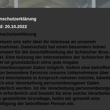
nschutzerklärung
d: 20.10.2022
nschutzerklärung
freuen uns sehr über Ihr Interesse an unserem
rnehmen. Datenschutz hat einen besonders hohen
lenwert für die Geschäftsleitung der Schleicher Bros.
. Eine Nutzung der Internetseiten der Schleicher Br
 ist grundsätzlich ohne jede Angabe
onenbezogener Daten möglich. Sofern eine betroffe
on besondere Services unseres Unternehmens über
re Internetseite in Anspruch nehmen möchte, könnt
ch eine Verarbeitung personenbezogener Daten
rderlich werden. Ist die Verarbeitung personenbezog
n erforderlich und besteht für eine solche Verarbeit
e gesetzliche Grundlage, holen wir generell eine
illigung der betroffenen Person ein.