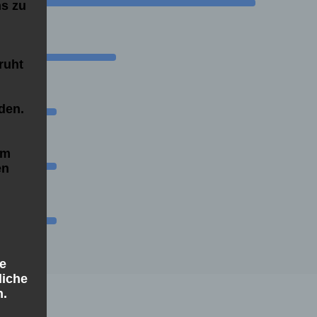
ns zu
ruht
den.
Um
en
 50%
ie
liche
n.