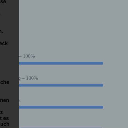
ise
m
n.
eck
chriftung – 100%
g
rbeklebung – 100%
sche
ng – 100%
nnen
tz
t es
auch