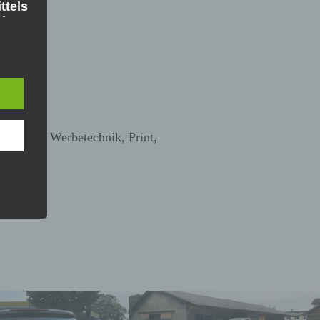
ttels
iner
kann.
Bereichen Werbetechnik, Print,
g, etc…
ung
erter