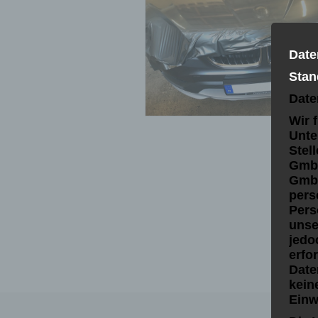
Date
Stan
Date
Wir 
Unte
Stel
GmbH
GmbH
pers
Pers
unse
jedo
erfo
Date
kein
Einw