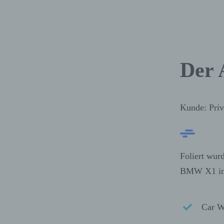
Der 
Kunde: Priv
Foliert wur
BMW X1 in 
Car W