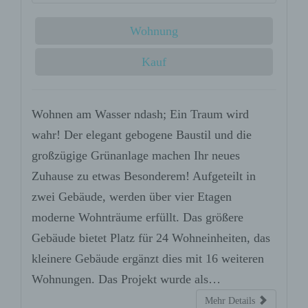
3. Erfassung von allgemeinen Daten und
Informationen
Wohnung
Die Internetseite der Schleicher Bros.
GmbH erfasst mit jedem Aufruf der
Kauf
Internetseite durch eine betroffene
Person oder ein automatisiertes System
eine Reihe von allgemeinen Daten und
Informationen. Diese allgemeinen Daten
Wohnen am Wasser ndash; Ein Traum wird
und Informationen werden in den Logfiles
wahr! Der elegant gebogene Baustil und die
des Servers gespeichert. Erfasst werden
können die (1) verwendeten
großzügige Grünanlage machen Ihr neues
Browsertypen und Versionen, (2) das vom
Zuhause zu etwas Besonderem! Aufgeteilt in
zugreifenden System verwendete
Betriebssystem, (3) die Internetseite, von
zwei Gebäude, werden über vier Etagen
welcher ein zugreifendes System auf
moderne Wohnträume erfüllt. Das größere
unsere Internetseite gelangt (sogenannte
Gebäude bietet Platz für 24 Wohneinheiten, das
Referrer), (4) die Unterwebseiten, welche
über ein zugreifendes System auf unserer
kleinere Gebäude ergänzt dies mit 16 weiteren
Internetseite angesteuert werden, (5) das
Wohnungen. Das Projekt wurde als…
Datum und die Uhrzeit eines Zugriffs auf
die Internetseite, (6) eine Internet-
Mehr Details