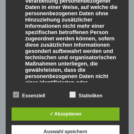
Verarbeitung personenbezogener
Daten in einer Weise, auf welche die
personenbezogenen Daten ohne
Hinzuziehung zusätzlicher
Informationen nicht mehr einer
spezifischen betroffenen Person
zugeordnet werden können, sofern
diese zusätzlichen Informationen
gesondert aufbewahrt werden und
technischen und organisatorischen
Maßnahmen unterliegen, die
Wohnung
gewährleisten, dass die
personenbezogenen Daten nicht
Kauf
einer identifizierten oder
identifizierbaren natürlichen Person
zugewiesen werden.
Essenziell
Statistiken
Wohnen am Wasser ndash; Ein Traum wird
g) Verantwortlicher oder für die
Verarbeitung Verantwortlicher
wahr! Der elegant gebogene Baustil und die
✓ Akzeptieren
großzügige Grünanlage machen Ihr neues
Verantwortlicher oder für die
Verarbeitung Verantwortlicher ist die
Zuhause zu etwas Besonderem! Aufgeteilt in
Auswahl speichern
natürliche oder juristische Person,