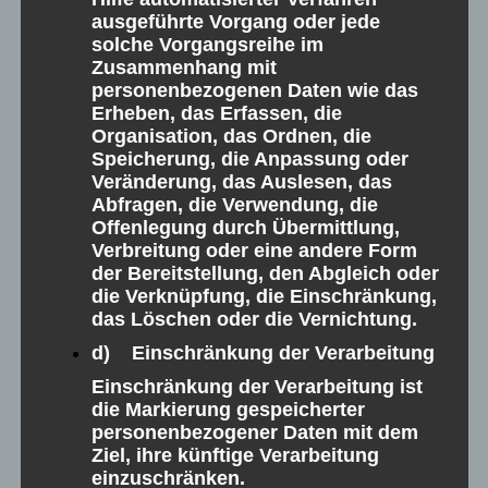
Kauf
ausgeführte Vorgang oder jede
solche Vorgangsreihe im
Zusammenhang mit
personenbezogenen Daten wie das
Wohnen am Wasser ndash; Ein Traum wird
Erheben, das Erfassen, die
wahr! Der elegante Baustil und die großzügige
Organisation, das Ordnen, die
Speicherung, die Anpassung oder
Grünanlage machen Ihr neues Zuhause zu etwas
Veränderung, das Auslesen, das
Besonderem! Aufgeteilt in zwei Gebäude,
Abfragen, die Verwendung, die
werden über vier Etagen moderne Wohnträume
Offenlegung durch Übermittlung,
Verbreitung oder eine andere Form
erfüllt. Das Gebäude wird mit 16 Wohnungen
der Bereitstellung, den Abgleich oder
erbaut. Das Projekt wurde als KfW-55-
die Verknüpfung, die Einschränkung,
das Löschen oder die Vernichtung.
Effizienzhaus geplant und ist somit auch
d) Einschränkung der Verarbeitung
förderfähig. Von der Tiefgarage aus…
Einschränkung der Verarbeitung ist
Mehr Details
die Markierung gespeicherter
personenbezogener Daten mit dem
Ziel, ihre künftige Verarbeitung
einzuschränken.