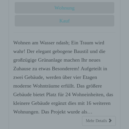
Verantwortlichen, dem
Wohnung
Auftragsverarbeiter und den
Personen, die unter der
Kauf
unmittelbaren Verantwortung des
Verantwortlichen oder des
Auftragsverarbeiters befugt sind, die
personenbezogenen Daten zu
Wohnen am Wasser ndash; Ein Traum wird
verarbeiten.
wahr! Der elegant gebogene Baustil und die
k) Einwilligung
großzügige Grünanlage machen Ihr neues
Einwilligung ist jede von der
Zuhause zu etwas Besonderem! Aufgeteilt in
betroffenen Person freiwillig für den
zwei Gebäude, werden über vier Etagen
bestimmten Fall in informierter
Weise und unmissverständlich
moderne Wohnträume erfüllt. Das größere
abgegebene Willensbekundung in
Gebäude bietet Platz für 24 Wohneinheiten, das
Form einer Erklärung oder einer
sonstigen eindeutigen bestätigenden
kleinere Gebäude ergänzt dies mit 16 weiteren
Handlung, mit der die betroffene
Wohnungen. Das Projekt wurde als…
Person zu verstehen gibt, dass sie
mit der Verarbeitung der sie
Mehr Details
betreffenden personenbezogenen