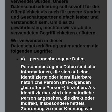
verwendet wurden. Unsere
Wohneinheiten. Das Projekt wurde als KfW-55-
Datenschutzerklärung soll sowohl für die
Effizienzhaus geplant und ist somit auch
Öffentlichkeit als auch für unsere Kunden
und Geschäftspartner einfach lesbar und
förderfähig. Von der Tiefgarage…
verständlich sein. Um dies zu
Mehr Details
gewährleisten, möchten wir vorab die
verwendeten Begrifflichkeiten erläutern.
Wir verwenden in dieser
Datenschutzerklärung unter anderem die
folgenden Begriffe:
Offenburg-Wohnen am Wasser –
a) personenbezogene Daten
Personenbezogene Daten sind alle
Erdgeschoss C03
Informationen, die sich auf eine
identifizierte oder identifizierbare
natürliche Person (im Folgenden
„betroffene Person“) beziehen. Als
identifizierbar wird eine natürliche
Person angesehen, die direkt oder
indirekt, insbesondere mittels
Zuordnung zu einer Kennung wie