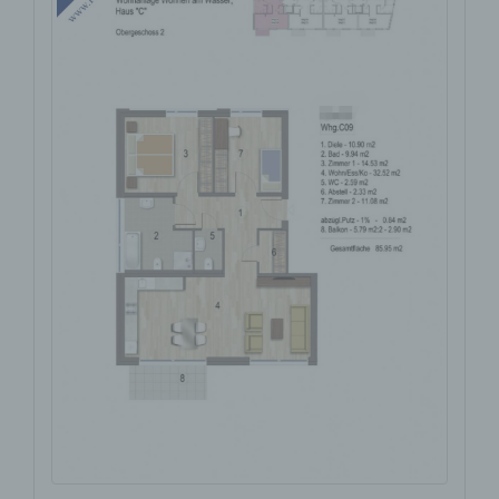
verarbeitet.
i) Empfänger
Empfänger ist eine natürliche oder
juristische Person, Behörde,
Einrichtung oder andere Stelle, der
personenbezogene Daten
offengelegt werden, unabhängig
davon, ob es sich bei ihr um einen
Dritten handelt oder nicht. Behörden,
die im Rahmen eines bestimmten
Untersuchungsauftrags nach dem
Unionsrecht oder dem Recht der
Mitgliedstaaten möglicherweise
personenbezogene Daten erhalten,
gelten jedoch nicht als Empfänger.
j) Dritter
Dritter ist eine natürliche oder
juristische Person, Behörde,
Einrichtung oder andere Stelle außer
der betroffenen Person, dem