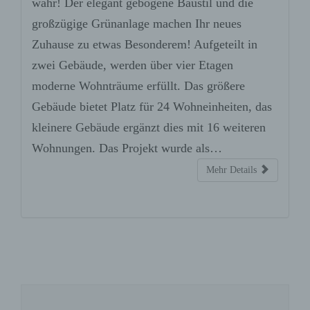
wahr! Der elegant gebogene Baustil und die
elektronische Kontaktaufnahme zu
großzügige Grünanlage machen Ihr neues
unserem Unternehmen sowie eine
unmittelbare Kommunikation mit uns
Zuhause zu etwas Besonderem! Aufgeteilt in
ermöglichen, was ebenfalls eine
zwei Gebäude, werden über vier Etagen
allgemeine Adresse der sogenannten
moderne Wohnträume erfüllt. Das größere
elektronischen Post (E-Mail-Adresse)
umfasst. Sofern eine betroffene Person
Gebäude bietet Platz für 24 Wohneinheiten, das
per E-Mail oder über ein Kontaktformular
kleinere Gebäude ergänzt dies mit 16 weiteren
den Kontakt mit dem für die Verarbeitung
Verantwortlichen aufnimmt, werden die
Wohnungen. Das Projekt wurde als…
von der betroffenen Person übermittelten
Mehr Details
personenbezogenen Daten automatisch
gespeichert. Solche auf freiwilliger Basis
von einer betroffenen Person an den für
die Verarbeitung Verantwortlichen
übermittelten personenbezogenen Daten
werden für Zwecke der Bearbeitung oder
der Kontaktaufnahme zur betroffenen
Person gespeichert. Es erfolgt keine
Weitergabe dieser personenbezogenen
Daten an Dritte.