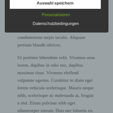
Verordnungsgeber beim Erlass der
Auswahl speichern
elementum orci efficitur, bibendum leo.
Datenschutz-Grundverordnung (DS-GVO)
verwendet wurden. Unsere
Nulla fringilla porttitor congue. Nunc ac
Personalisieren
Datenschutzerklärung soll sowohl für die
semper sapien, a lobortis augue. Morbi
Öffentlichkeit als auch für unsere Kunden
Datenschutzbedingungen
und Geschäftspartner einfach lesbar und
ullamcorper erat vel nunc euismod, at
verständlich sein. Um dies zu
condimentum turpis iaculis. Aliquam
gewährleisten, möchten wir vorab die
verwendeten Begrifflichkeiten erläutern.
pretium blandit ultrices.
Wir verwenden in dieser
Ut porttitor bibendum velit. Vivamus urna
Datenschutzerklärung unter anderem die
folgenden Begriffe:
lorem, dapibus in odio nec, dapibus
a) personenbezogene Daten
maximus risus. Vivamus eleifend
Personenbezogene Daten sind alle
vulputate egestas. Curabitur in diam eget
Informationen, die sich auf eine
lorem vehicula scelerisque. Mauris neque
identifizierte oder identifizierbare
natürliche Person (im Folgenden
nibh, scelerisque ac malesuada at, feugiat
„betroffene Person“) beziehen. Als
a nisl. Etiam pulvinar nibh eget
identifizierbar wird eine natürliche
ullamcorper rutrum. Duis nec lobortis ex.
Person angesehen, die direkt oder